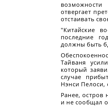
возможности
отвергает прет
отстаивать св
"Китайские в
последние го
должны быть бд
Обеспокоенно
Тайваня усил
который заяви
случае прибы
Нэнси Пелоси, 
Ранее, остров 
и не сообщал 