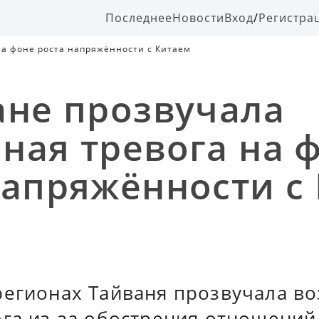
Последнее
Новости
Вход
/
Регистра
на фоне роста напряжённости с Китаем
ане прозвучала
ная тревога на 
напряжённости с
регионах Тайваня прозвучала в
га из-за обострения отношений 