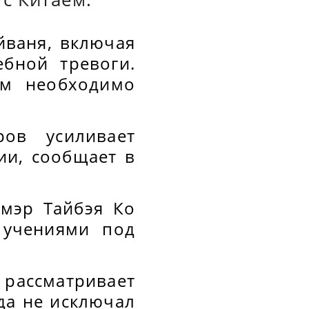
йваня, включая
бной тревоги.
им необходимо
ов усиливает
ии, сообщает в
 мэр Тайбэя Ко
 учениями под
рассматривает
да не исключал