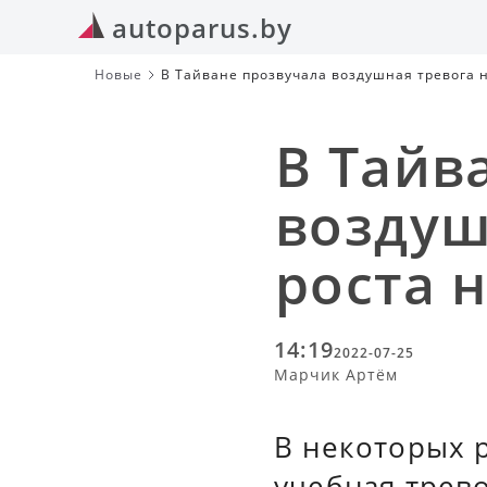
autoparus.by
Новые
В Тайване прозвучала воздушная тревога 
В Тайв
воздуш
роста 
14:19
2022-07-25
Марчик Артём
В некоторых 
учебная трево