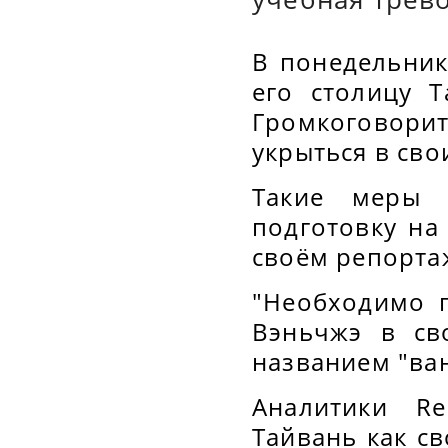
В понедельник
его столицу 
Громкоговори
укрыться в св
Такие меры 
подготовку на
своём репортаж
"Необходимо п
Вэньчжэ в св
названием "ван
Аналитики Re
Тайвань как с