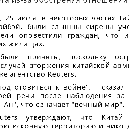
, 25 июля, в некоторых частях Та
Тайбэй, были слышны сирены уче
тели оповестили граждан, что 
оих жилищах.
были приняты, поскольку остр
 случай вторжения китайской арм
е агентство Reuters.
одготовиться к войне", - сказал
оей речи после наблюдения за
 Ан", что означает "вечный мир".
uters утверждают, что Китай 
вою исконную территорию и никог