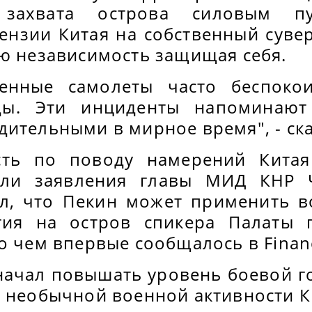
 захвата острова силовым пу
ензии Китая на собственный сувер
ою независимость защищая себя.
оенные самолеты часто беспоко
ды. Эти инциденты напоминаю
ительными в мирное время", - ска
сть по поводу намерений Кита
или заявления главы МИД КНР 
л, что Пекин может применить в
тия на остров спикера Палаты п
о чем впервые сообщалось в Financ
начал повышать уровень боевой го
о необычной военной активности К