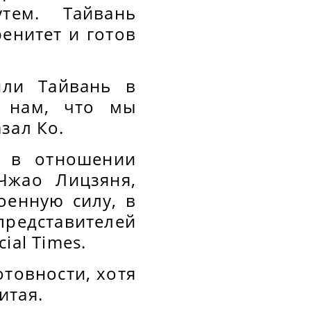
тем. Тайвань
енитет и готов
или Тайвань в
т нам, что мы
зал Ко.
я в отношении
Чжао Лицзяня,
оенную силу, в
редставителей
ial Times.
товности, хотя
итая.