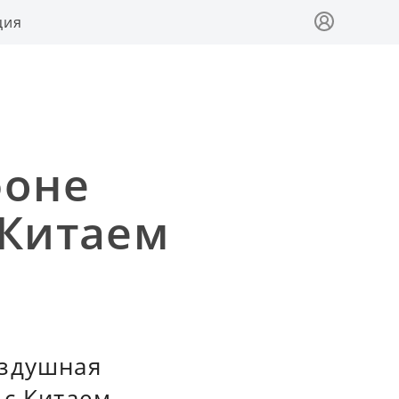
ция
фоне
 Китаем
оздушная
с Китаем.