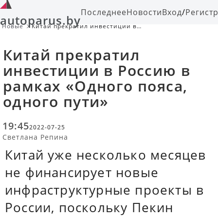
Последнее
Новости
Вход
/
Регист
autoparus.by
Новые
Китай прекратил инвестиции в
Россию в рамках «Одного пояса,
одного пути»
Китай прекратил
инвестиции в Россию в
рамках «Одного пояса,
одного пути»
19:45
2022-07-25
Светлана Репина
Китай уже несколько месяцев
не финансирует новые
инфраструктурные проекты в
России, поскольку Пекин