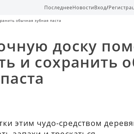
Последнее
Новости
Вход
/
Регистра
хранить обычная зубная паста
очную доску по
ть и сохранить 
 паста
тки этим чудо-средством деревя
ть запахи и трескаться.