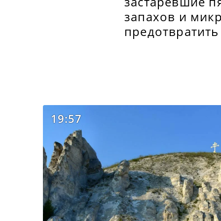
застаревшие пя
запахов и микр
предотвратить
19:57