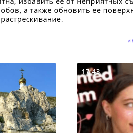
тна, избавить ее от неприятных с
обов, а также обновить ее поверх
 растрескивание.
Vi
17:43