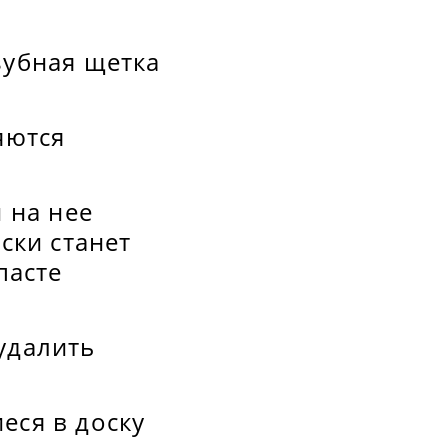
зубная щетка
яются
 на нее
ски станет
пасте
удалить
еся в доску