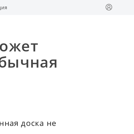
ция
может
обычная
нная доска не