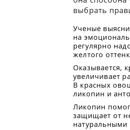
выбрать прав
Ученые выясни
на эмоциональн
регулярно над
желтого оттенк
Оказывается, к
увеличивает ра
В красных ово
ликопин и ант
Ликопин помог
защищает от н
натуральными 