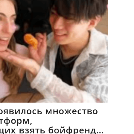
оявилось множество
тформ,
щих взять бойфрендов