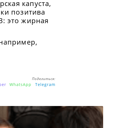
ская капуста,
ики позитива
3: это жирная
 например,
Поделиться:
ber
WhatsApp
Telegram