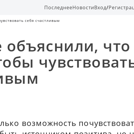
Последнее
Новости
Вход
/
Регистра
чувствовать себя счастливым
 объяснили, что
чтобы чувствоват
ивым
олько возможность почувствоват
 быть источником позитива, но 