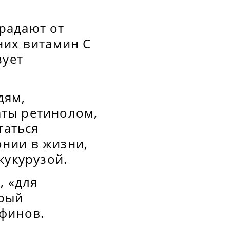
радают от
них витамин С
зует
дям,
аты ретинолом,
таться
нии в жизни,
кукурузой.
, «для
орый
рфинов.