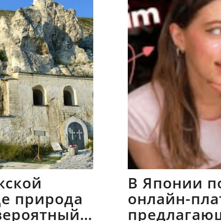
жской
В Японии п
где природа
онлайн-пла
вероятный
предлагаю