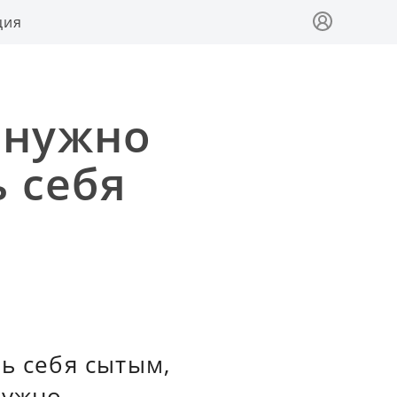
ция
 нужно
ь себя
ь себя сытым,
нужно