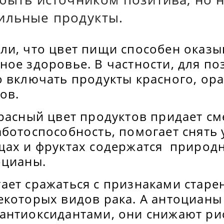
ильные продукты.
ли, что цвет пищи способен оказы
ое здоровье. В частности, для по
о включать продукты красного, ор
ов.
расный цвет продуктов придает см
ботоспособность, помогает снять 
щах и фруктах содержатся природн
оцианы.
ает сражаться с признаками старе
екоторых видов рака. А антоцианы
антиоксидантами, они снижают ри