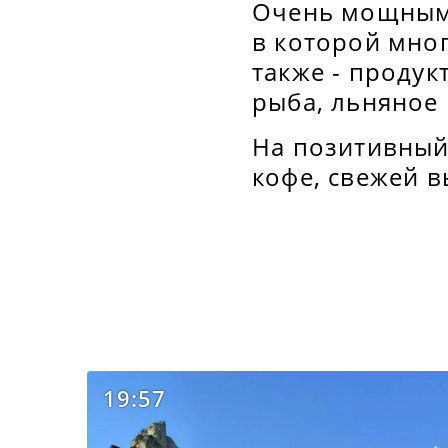
Очень мощным 
в которой мног
также - проду
рыба, льняное
На позитивный 
кофе, свежей в
19:57