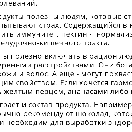
болеваний.
дукты полезны людям, которые ст
спытывают страх. Содержащийся в 
пить иммунитет, пектин - нормали
желудочно-кишечного тракта.
ты полезно включать в рацион лю
рвными расстройствами. Они бог
ожи и волос. А еще - могут похвас
м свойством. Если хочется гармо
ь желтым перцем, ананасами либо 
рает и состав продукта. Например
бычно рекомендуют шоколад, кот
 и необходим для выработки эндо