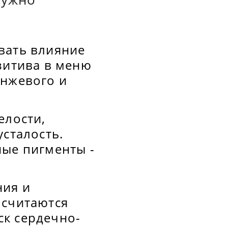
вать влияние
зитива в меню
анжевого и
елости,
усталость.
ые пигменты -
ния и
 считаются
ск сердечно-