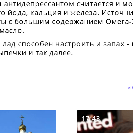
антидепрессантом считается и мор
о йода, кальция и железа. Источн
кты с большим содержанием Омега-
 масло.
лад способен настроить и запах -
ыпечки и так далее.
Vi
17:43