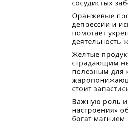
сосудистых за
Оранжевые про
депрессии и и
помогает укре
деятельность 
Желтые продук
страдающим не
полезным для к
жаропонижающи
стоит запастис
Важную роль иг
настроения» о
богат магнием