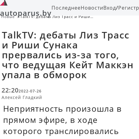
Последнее
Новости
Вход
/
Регист
autoparus.by
Новые
TalkTV: дебаты Лиз Трасс и Риши
Сунака прервались из-за того, что
ведущая Кейт Маккэн упала в
TalkTV: дебаты Лиз Трасс
обморок
и Риши Сунака
прервались из-за того,
что ведущая Кейт Маккэн
упала в обморок
22:20
2022-07-26
Алексей Гладкий
Неприятность произошла в
прямом эфире, в ходе
которого транслировались