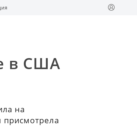
ция
е в США
ила на
и присмотрела