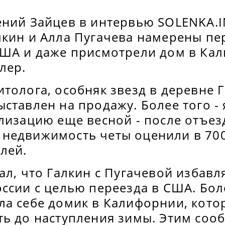
ений Зайцев в интервью SOLENKA.I
лкин и Алла Пугачева намерены пе
США и даже присмотрели дом в Ка
лер.
толога, особняк звезд в деревне 
ставлен на продажу. Более того -
лизацию еще весной - после отъез
недвижимость четы оценили в 70
лей.
ал, что Галкин с Пугачевой избавл
ссии с целью переезда в США. Боле
ла себе домик в Калифорнии, кото
ть до наступления зимы. Этим со