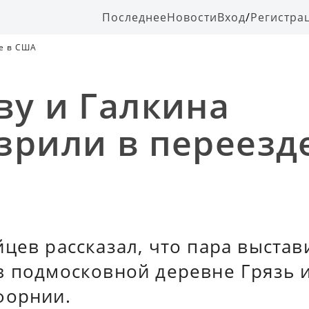
Последнее
Новости
Вход
/
Регистра
де в США
ву и Галкина
зрили в переезд
цев рассказал, что пара выстав
в подмосковной деревне Грязь 
форнии.