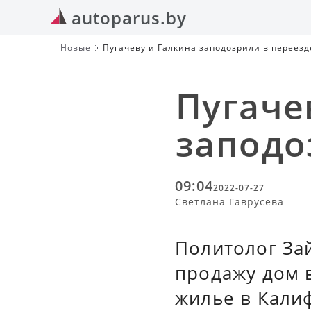
autoparus.by
Новые
Пугачеву и Галкина заподозрили в переез
Пугаче
заподо
09:04
2022-07-27
Светлана Гаврусева
Политолог Зай
продажу дом 
жилье в Кали