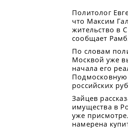
Политолог Евг
что Максим Га
жительство в 
сообщает Рамб
По словам поли
Москвой уже вы
начала его реа
Подмосковную 
российских руб
Зайцев рассказ
имущества в Ро
уже присмотре
намерена купи