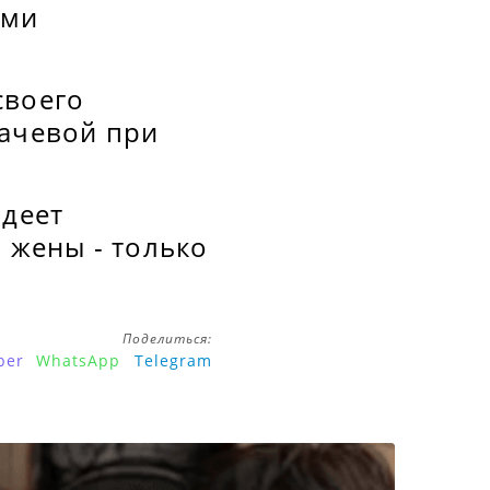
ами
своего
гачевой при
адеет
о жены - только
Поделиться:
ber
WhatsApp
Telegram