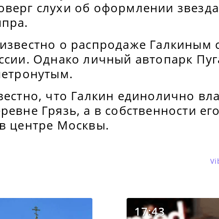
оверг слухи об оформлении звезд
ипра.
 известно о распродаже Галкиным 
оссии. Однако личный автопарк Пу
нетронутым.
вестно, что Галкин единолично вл
ревне Грязь, а в собственности ег
 в центре Москвы.
Vi
17:43