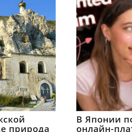
жской
В Японии п
где природа
онлайн-пла