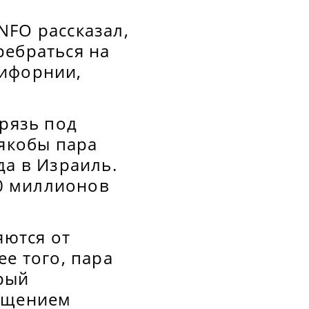
NFO рассказал,
ребраться на
лифорнии,
Грязь под
 якобы пара
да в Израиль.
0 миллионов
яются от
е того, пара
рый
общением