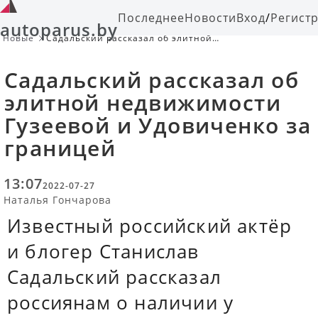
Последнее
Новости
Вход
/
Регист
autoparus.by
Новые
Садальский рассказал об элитной
недвижимости Гузеевой и
Удовиченко за границей
Садальский рассказал об
элитной недвижимости
Гузеевой и Удовиченко за
границей
13:07
2022-07-27
Наталья Гончарова
Известный российский актёр
и блогер Станислав
Садальский рассказал
россиянам о наличии у