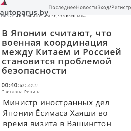
Последнее
Новости
Вход
/
Регист
autoparus.by
Новые
В Японии считают, что военная
координация между Китаем и
Россией становится проблемой
В Японии считают, что
безопасности
военная координация
между Китаем и Россией
становится проблемой
безопасности
00:40
2022-07-31
Светлана Репина
Министр иностранных дел
Японии Ёсимаса Хаяши во
время визита в Вашингтон