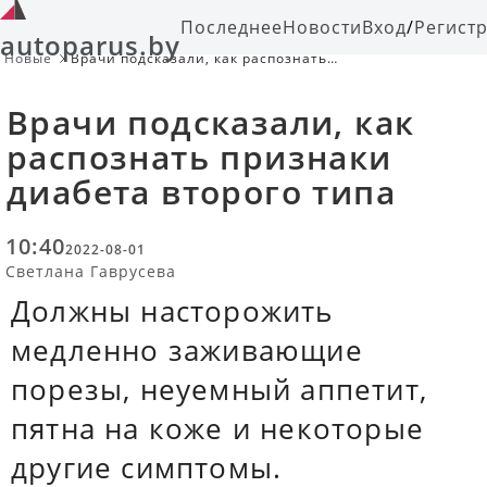
Последнее
Новости
Вход
/
Регист
autoparus.by
Новые
Врачи подсказали, как распознать
признаки диабета второго типа
Врачи подсказали, как
распознать признаки
диабета второго типа
10:40
2022-08-01
Светлана Гаврусева
Должны насторожить
медленно заживающие
порезы, неуемный аппетит,
пятна на коже и некоторые
другие симптомы.