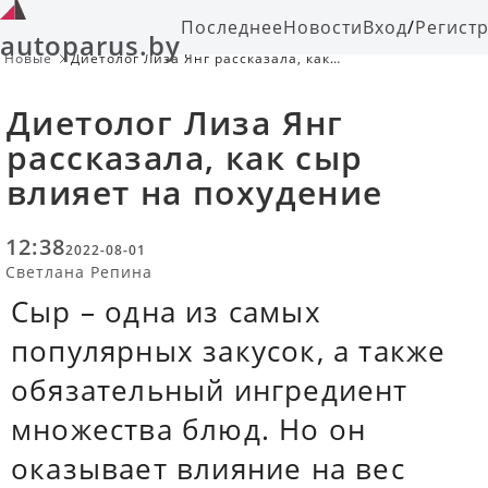
Последнее
Новости
Вход
/
Регист
autoparus.by
Новые
Диетолог Лиза Янг рассказала, как
сыр влияет на похудение
Диетолог Лиза Янг
рассказала, как сыр
влияет на похудение
12:38
2022-08-01
Светлана Репина
Сыр – одна из самых
популярных закусок, а также
обязательный ингредиент
множества блюд. Но он
оказывает влияние на вес