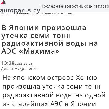
Последнее
Новости
Вход
/
Регист
autoparus.by
Новые
В Японии произошла утечка семи
тонн радиоактивной воды на АЭС
«Махима»
В Японии произошла
утечка семи тонн
радиоактивной воды на
АЭС «Махима»
13:38
2022-08-01
Диана Мудреченко
На японском острове Хонсю
произошла утечка семи тонн
радиоактивной воды на одной
из старейших АЭС в Японии