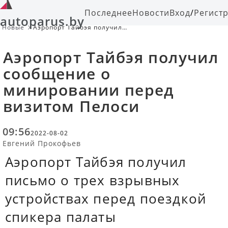
Последнее
Новости
Вход
/
Регист
autoparus.by
Новые
Аэропорт Тайбэя получил
сообщение о минировании перед
визитом Пелоси
Аэропорт Тайбэя получил
сообщение о
минировании перед
визитом Пелоси
09:56
2022-08-02
Евгений Прокофьев
Аэропорт Тайбэя получил
письмо о трех взрывных
устройствах перед поездкой
спикера палаты