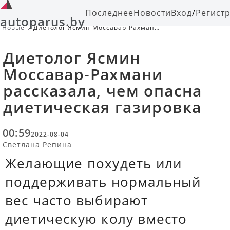
Последнее
Новости
Вход
/
Регист
autoparus.by
Новые
Диетолог Ясмин Моссавар-Рахмани
рассказала, чем опасна
диетическая газировка
Диетолог Ясмин
Моссавар-Рахмани
рассказала, чем опасна
диетическая газировка
00:59
2022-08-04
Светлана Репина
Желающие похудеть или
поддерживать нормальный
вес часто выбирают
диетическую колу вместо