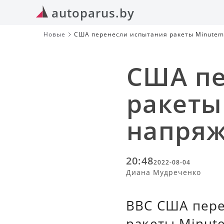
autoparus.by
Новые
США перенесли испытания ракеты Minutema
США пе
ракеты 
напряж
20:48
2022-08-04
Диана Мудреченко
ВВС США пере
ракеты Minute