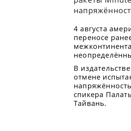
напряжённост
4 августа амер
переносе ране
межконтинента
неопределённы
В издательств
отмене испытан
напряжённость
спикера Палат
Тайвань.