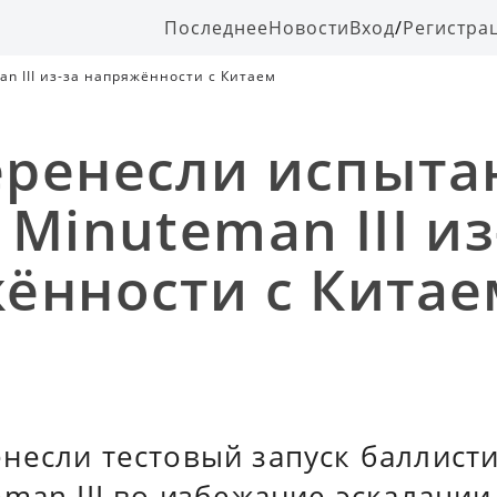
Последнее
Новости
Вход
/
Регистра
n III из-за напряжённости с Китаем
ренесли испыта
Minuteman III из
ённости с Китае
несли тестовый запуск баллист
man III во избежание эскалации