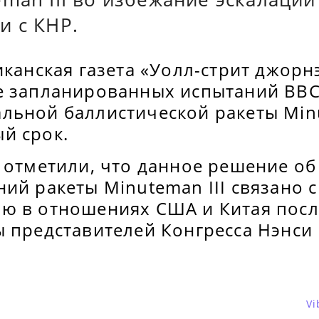
и с КНР.
иканская газета «Уолл-стрит джор
е запланированных испытаний ВВ
льной баллистической ракеты Minu
й срок.
е отметили, что данное решение о
ий ракеты Minuteman III связано с
ю в отношениях США и Китая посл
ы представителей Конгресса Нэнси
Vi