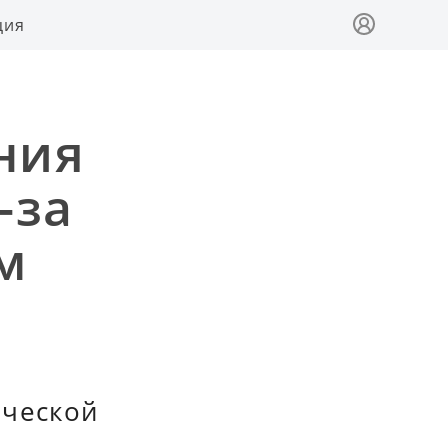
ция
ния
-за
м
ической