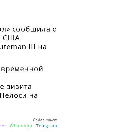
нэл» сообщила о
С США
teman III на
б временной
е визита
 Пелоси на
Поделиться:
ber
WhatsApp
Telegram