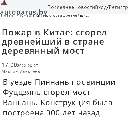
Последнее
Новости
Вход
/
Регист
autoparus.by
Новые
Пожар в Китае: сгорел древнейший
в стране деревянный мост
Пожар в Китае: сгорел
древнейший в стране
деревянный мост
17:00
2022-08-07
Максим Алексеев
В уезде Пиннань провинции
Фуццзянь сгорел мост
Ваньань. Конструкция была
построена 900 лет назад.