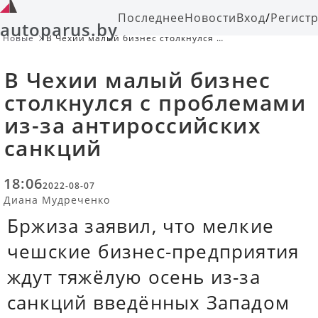
Последнее
Новости
Вход
/
Регист
autoparus.by
Новые
В Чехии малый бизнес столкнулся с
проблемами из-за антироссийских
санкций
В Чехии малый бизнес
столкнулся с проблемами
из-за антироссийских
санкций
18:06
2022-08-07
Диана Мудреченко
Бржиза заявил, что мелкие
чешские бизнес-предприятия
ждут тяжёлую осень из-за
санкций введённых Западом