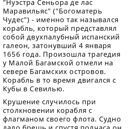
"Нуэстра Сеньора де лас
Маравильяс" ("Богоматерь
Чудес") - именно так назывался
корабль, который представлял
собой двухпалубный испанский
галеон, затонувший 4 января
1656 года. Произошла трагедия
у Малой Багамской отмели на
севере Багамских островов.
Корабль в то время двигался с
Кубы в Севилью.
Крушение случилось при
столкновении корабля с
флагманом своего флота. Судно
дало брешь и спустя полчаса он