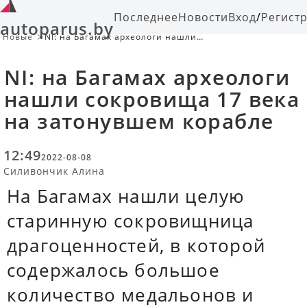
Последнее
Новости
Вход
/
Регист
autoparus.by
Новые
NI: на Багамах археологи нашли
сокровища 17 века на затонувшем
корабле
NI: на Багамах археологи
нашли сокровища 17 века
на затонувшем корабле
12:49
2022-08-08
Силивончик Алина
На Багамах нашли целую
старинную сокровищница
драгоценностей, в которой
содержалось большое
количество медальонов и