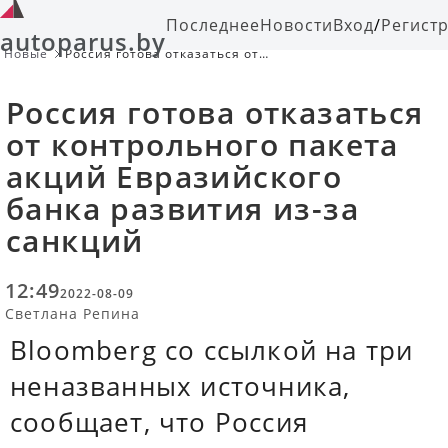
Последнее
Новости
Вход
/
Регист
autoparus.by
Новые
Россия готова отказаться от
контрольного пакета акций
Евразийского банка развития из-за
Россия готова отказаться
санкций
от контрольного пакета
акций Евразийского
банка развития из-за
санкций
12:49
2022-08-09
Светлана Репина
Bloomberg со ссылкой на три
неназванных источника,
сообщает, что Россия