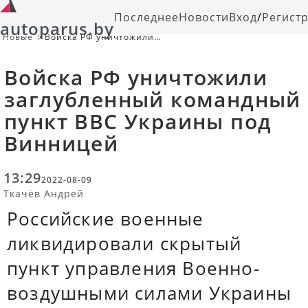
Последнее
Новости
Вход
/
Регист
autoparus.by
Новые
Войска РФ уничтожили
заглубленный командный пункт
ВВС Украины под Винницей
Войска РФ уничтожили
заглубленный командный
пункт ВВС Украины под
Винницей
13:29
2022-08-09
Ткачёв Андрей
Российские военные
ликвидировали скрытый
пункт управления Военно-
воздушными силами Украины