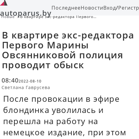
Последнее
Новости
Вход
/
Регист
autoparus.by
Новые
В квартире экс-редактора Первого
Марины Овсянниковой полиция
проводит обыск
В квартире экс-редактора
Первого Марины
Овсянниковой полиция
проводит обыск
08:40
2022-08-10
Светлана Гаврусева
После провокации в эфире
блондинка уволилась и
перешла на работу на
немецкое издание, при этом