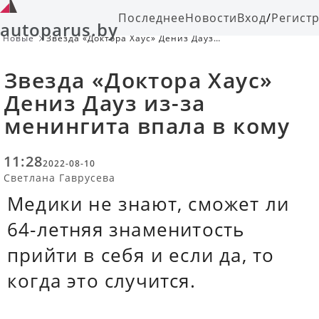
Последнее
Новости
Вход
/
Регист
autoparus.by
Новые
Звезда «Доктора Хаус» Дениз Дауз
из-за менингита впала в кому
Звезда «Доктора Хаус»
Дениз Дауз из-за
менингита впала в кому
11:28
2022-08-10
Светлана Гаврусева
Медики не знают, сможет ли
64-летняя знаменитость
прийти в себя и если да, то
когда это случится.