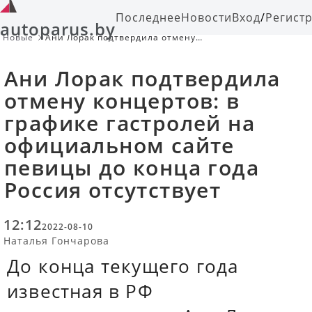
Последнее
Новости
Вход
/
Регист
autoparus.by
Новые
Ани Лорак подтвердила отмену
концертов: в графике гастролей на
официальном сайте певицы до
Ани Лорак подтвердила
конца года Россия отсутствует
отмену концертов: в
графике гастролей на
официальном сайте
певицы до конца года
Россия отсутствует
12:12
2022-08-10
Наталья Гончарова
До конца текущего года
известная в РФ