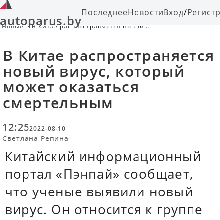
Последнее
Новости
Вход
/
Регист
autoparus.by
Новые
В Китае распространяется новый
вирус, который может оказаться
смертельным
В Китае распространяется
новый вирус, который
может оказаться
смертельным
12:25
2022-08-10
Светлана Репина
Китайский информационный
портал «Пэнпай» сообщает,
что ученые выявили новый
вирус. Он относится к группе