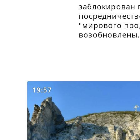
заблокирован 
посредничеств
"мирового про
возобновлены
19:57