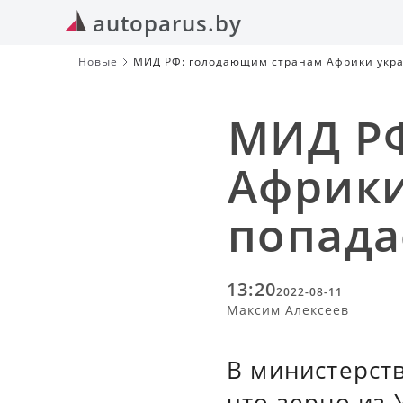
autoparus.by
Новые
МИД РФ: голодающим странам Африки укра
МИД РФ
Африки
попада
13:20
2022-08-11
Максим Алексеев
В министерст
что зерно из 