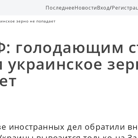
Последнее
Новости
Вход
/
Регистра
инское зерно не попадает
: голодающим с
 украинское зер
ет
ве иностранных дел обратили вн
Украины вывозится только на За