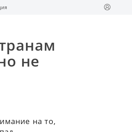
ция
транам
но не
имание на то,
пад.