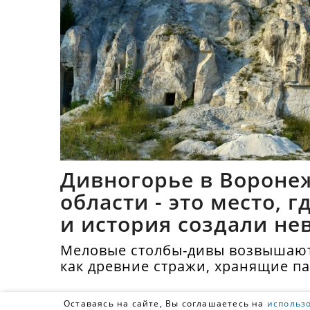
Дивногорье в Вороне
области - это место, 
и история создали не
синтез
Меловые столбы-дивы возвышают
как древние стражи, хранящие п
тысячелетий.
Оставаясь на сайте, Вы соглашаетесь на
использ