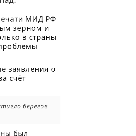
печати МИД РФ
ным зерном и
олько в страны
 проблемы
ие заявления о
за счёт
стигло берегов
ины был