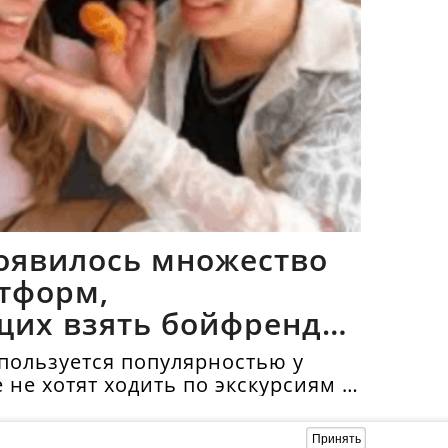
оявилось множество
тформ,
щих взять бойфрендов
пользуется популярностью у
е не хотят ходить по экскурсиям и
топримечательности в
нда бойфренда стоит в среднем
Принять