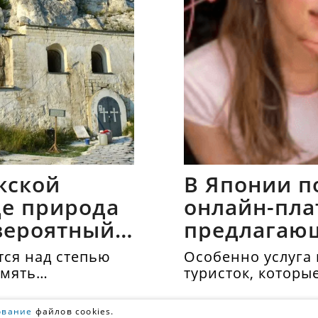
жской
В Японии п
где природа
онлайн-пла
вероятный
предлагаю
напрокат
ся над степью
Особенно услуга 
амять
туристок, которы
осматривать дос
одиночестве. Аре
ование
файлов cookies.