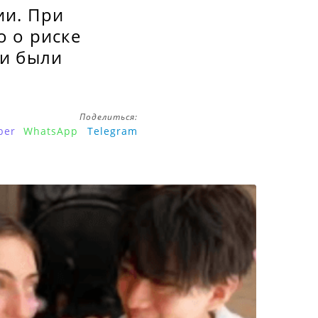
ии. При
о о риске
ки были
Поделиться:
ber
WhatsApp
Telegram