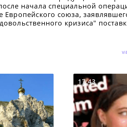
после начала специальной операц
е Европейского союза, заявлявшег
довольственного кризиса" постав
.
Vi
17:43