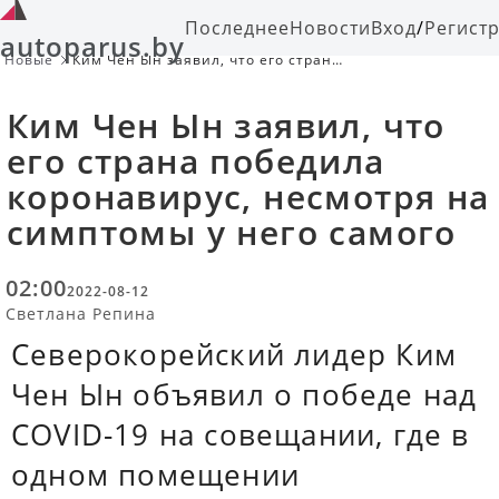
Последнее
Новости
Вход
/
Регист
autoparus.by
Новые
Ким Чен Ын заявил, что его страна
победила коронавирус, несмотря на
симптомы у него самого
Ким Чен Ын заявил, что
его страна победила
коронавирус, несмотря на
симптомы у него самого
02:00
2022-08-12
Светлана Репина
Северокорейский лидер Ким
Чен Ын объявил о победе над
COVID-19 на совещании, где в
одном помещении