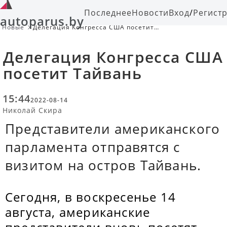
Последнее
Новости
Вход
/
Регист
autoparus.by
Новые
Делегация Конгресса США посетит
Тайвань
Делегация Конгресса США
посетит Тайвань
15:44
2022-08-14
Николай Скира
Представители американского
парламента отправятся с
визитом на остров Тайвань.
Сегодня, в воскресенье 14
августа, американские