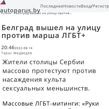
Последнее
Новости
Вход
/
Регист
autoparus.by
Новые
Белград вышел на улицу против
марша ЛГБТ+
Белград вышел на улицу
против марша ЛГБТ+
20:46
2022-08-14
Тарас Медведев
Жители столицы Сербии
массово протестуют против
насаждения культа
сексуальных меньшинств.
Массовые ЛГБТ-митинги: «Руки