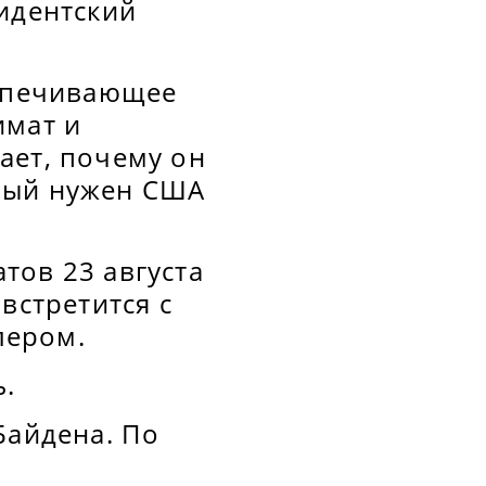
зидентский
еспечивающее
имат и
ает, почему он
рый нужен США
тов 23 августа
встретится с
лером.
ь.
Байдена. По