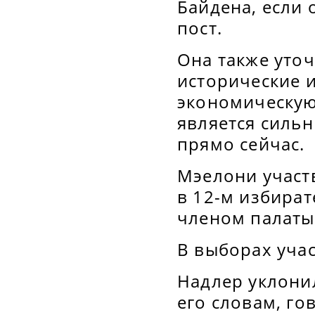
Байдена, если
пост.
Она также уто
исторические 
экономическую
является силь
прямо сейчас.
Мэелони участ
в 12-м избират
членом палаты
В выборах учас
Надлер уклонил
его словам, го