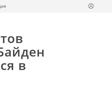
ция
атов
Байден
ся в