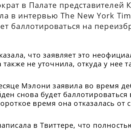
крат в Палате представителей 
ла в интервью The New York Tim
дет баллотироваться на переизб
казала, что заявляет это неофициа
 также не уточнила, откуда у нее т
есяце Мэлони заявила во время де
йден снова будет баллотироваться 
ороткое время она отказалась от 
написала в Твиттере, что полност