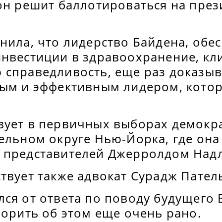
 он решит баллотироваться на пре
чнила, что лидерство Байдена, об
инвестиции в здравоохранение, кл
 справедливость, еще раз доказыв
ным и эффективным лидером, кото
вует в первичных выборах демокра
ельном округе Нью-Йорка, где она 
 представителей Джерролдом Над
твует также адвокат Сурадж Пател
ся от ответа по поводу будущего 
ворить об этом еще очень рано.