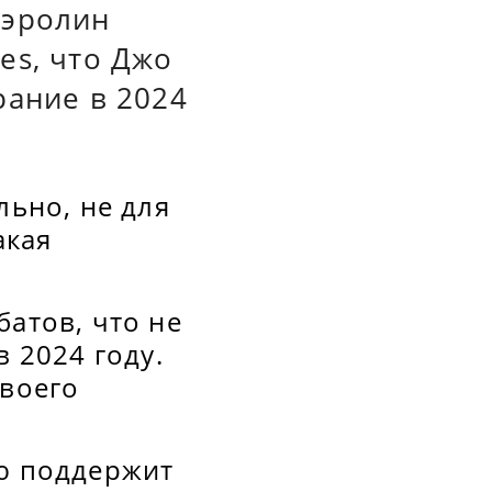
Кэролин
es, что Джо
рание в 2024
льно, не для
акая
батов, что не
в 2024 году.
своего
ью поддержит