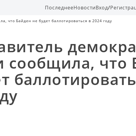
Последнее
Новости
Вход
/
Регистра
а, что Байден не будет баллотироваться в 2024 году
авитель демокр
 сообщила, что 
ет баллотировать
оду