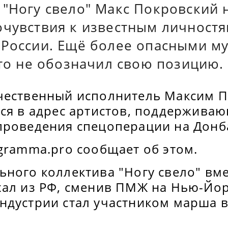
 "Ногу свело" Макс Покровский 
очувствия к известным личностя
 России. Ещё более опасными м
кто не обозначил свою позицию.
чественный исполнитель Максим 
лся в адрес артистов, поддержива
проведения спецоперации на Донба
gramma.pro сообщает об этом.
ного коллектива "Ногу свело" вме
хал из РФ, сменив ПМЖ на Нью-Йор
ндустрии стал участником марша 