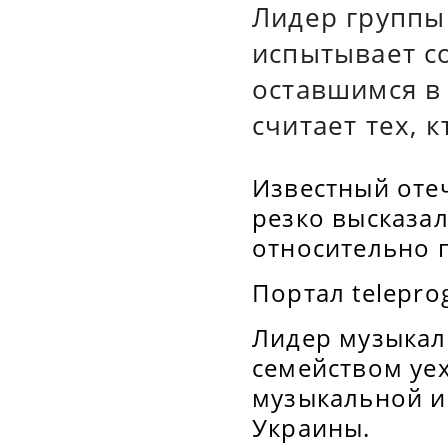
Лидер группы
испытывает с
оставшимся в
считает тех, 
Известный оте
резко высказа
относительно 
Портал telepro
Лидер музыкаль
семейством уе
музыкальной и
Украины.