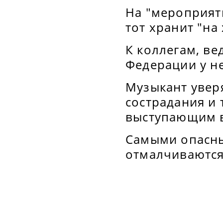
На "мероприят
тот хранит "на
К коллегам, в
Федерации у не
Музыкант увер
сострадания и
выступающим в
Самыми опасны
отмалчиваются