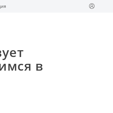
ция
вует
имся в