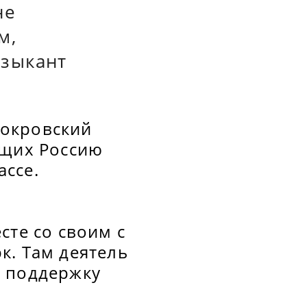
не
м,
узыкант
Покровский
ющих Россию
ссе.
сте со своим с
к. Там деятель
в поддержку