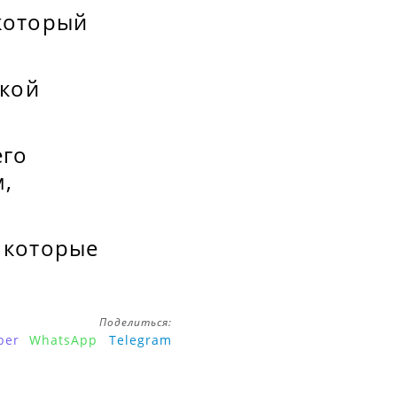
который
ской
его
м,
 которые
Поделиться:
ber
WhatsApp
Telegram