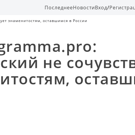
Последнее
Новости
Вход
/
Регистра
вует знаменитостям, оставшимся в России
ogramma.pro:
ский не сочувст
итостям, оставш