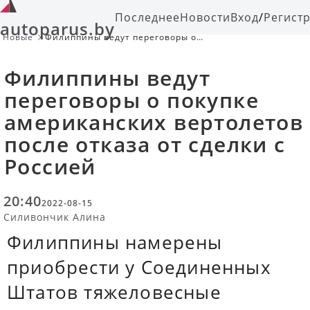
Последнее
Новости
Вход
/
Регист
autoparus.by
Новые
Филиппины ведут переговоры о
покупке американских вертолетов
после отказа от сделки с Россией
Филиппины ведут
переговоры о покупке
американских вертолетов
после отказа от сделки с
Россией
20:40
2022-08-15
Силивончик Алина
Филиппины намерены
приобрести у Соединенных
Штатов тяжеловесные