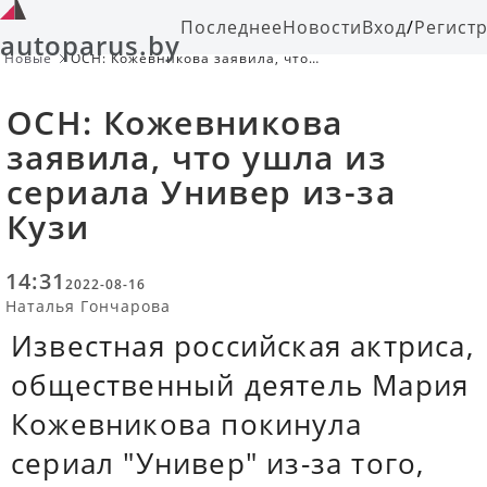
Последнее
Новости
Вход
/
Регист
autoparus.by
Новые
ОСН: Кожевникова заявила, что
ушла из сериала Универ из-за Кузи
ОСН: Кожевникова
заявила, что ушла из
сериала Универ из-за
Кузи
14:31
2022-08-16
Наталья Гончарова
Известная российская актриса,
общественный деятель Мария
Кожевникова покинула
сериал "Универ" из-за того,