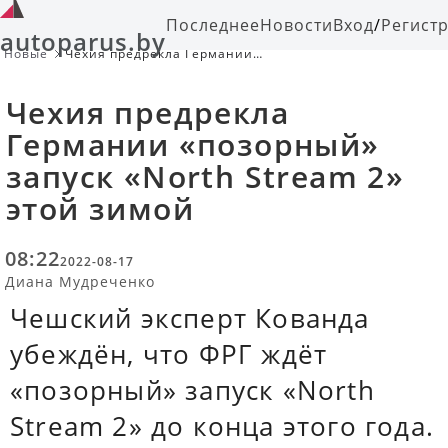
Последнее
Новости
Вход
/
Регист
autoparus.by
Новые
Чехия предрекла Германии
«позорный» запуск «North Stream 2»
этой зимой
Чехия предрекла
Германии «позорный»
запуск «North Stream 2»
этой зимой
08:22
2022-08-17
Диана Мудреченко
Чешский эксперт Кованда
убеждён, что ФРГ ждёт
«позорный» запуск «North
Stream 2» до конца этого года.