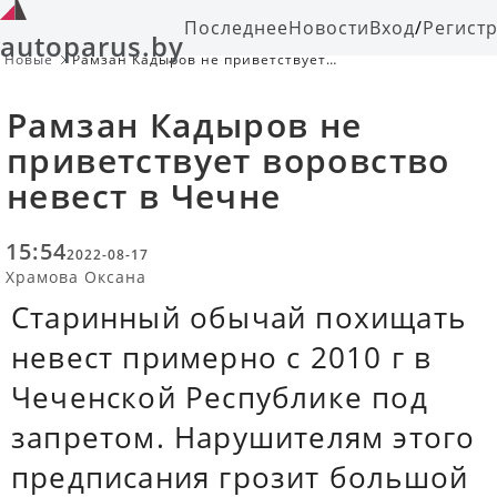
Последнее
Новости
Вход
/
Регист
autoparus.by
Новые
Рамзан Кадыров не приветствует
воровство невест в Чечне
Рамзан Кадыров не
приветствует воровство
невест в Чечне
15:54
2022-08-17
Храмова Оксана
Старинный обычай похищать
невест примерно с 2010 г в
Чеченской Республике под
запретом. Нарушителям этого
предписания грозит большой