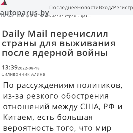
Последнее
Новости
Вход
/
Регист
autoparus.by
Новые
Daily Mail перечислил страны для
выживания после ядерной войны
Daily Mail перечислил
страны для выживания
после ядерной войны
13:39
2022-08-18
Силивончик Алина
По рассуждениям политиков,
из-за резкого обострения
отношений между США, РФ и
Китаем, есть большая
вероятность того, что мир