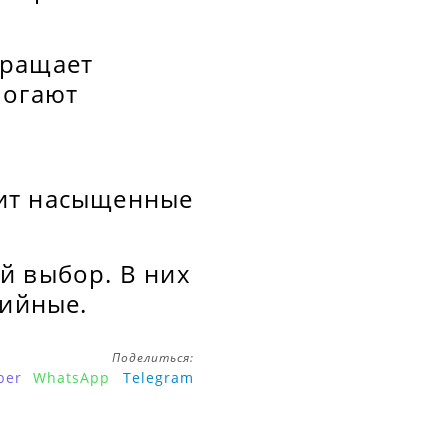
вращает
могают
жит насыщенные
й выбор. В них
рийные.
Поделиться:
ber
WhatsApp
Telegram