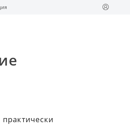
ция
ие
е практически
.