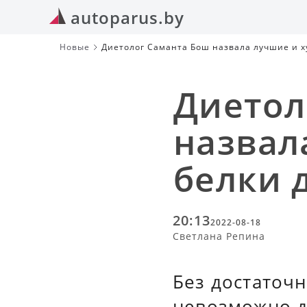
autoparus.by
Новые
Диетолог Саманта Бош назвала лучшие и х
Диетол
назвал
белки 
20:13
2022-08-18
Светлана Репина
Без достаточн
невозможно д