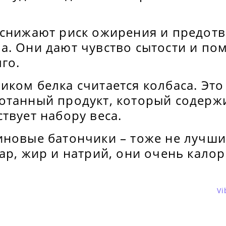
 снижают риск ожирения и предот
а. Они дают чувство сытости и по
го.
ком белка считается колбаса. Это
отанный продукт, который содер
твует набору веса.
иновые батончики – тоже не лучши
ар, жир и натрий, они очень кало
Vi