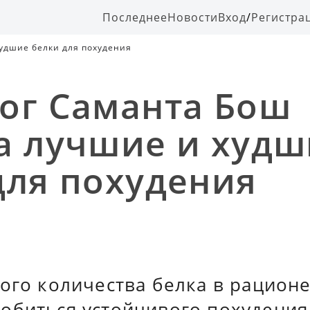
Последнее
Новости
Вход
/
Регистра
удшие белки для похудения
ог Саманта Бош
а лучшие и худш
для похудения
ого количества белка в рацион
обиться устойчивого похудения