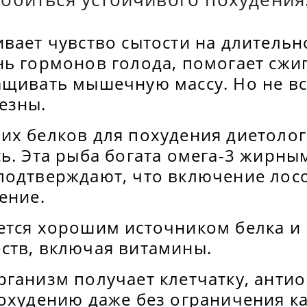
вает чувство сытости на длительн
нь гормонов голода, помогает сжи
ащивать мышечную массу. Но не вс
езны.
их белков для похудения диетоло
ь. Эта рыба богата омега-3 жирны
подтверждают, что включение лосо
ение.
ется хорошим источником белка и 
ств, включая витамины.
ганизм получает клетчатку, антио
похудению даже без ограничения к