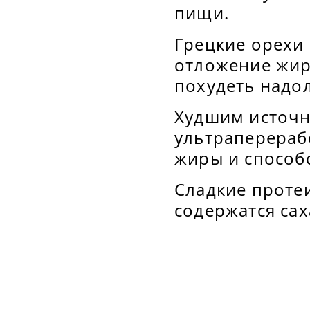
пищи.
Грецкие орехи
отложение жир
похудеть надол
Худшим источни
ультраперераб
жиры и способс
Сладкие проте
содержатся сах