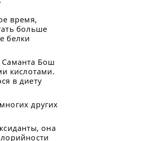
ое время,
гать больше
е белки
г Саманта Бош
ми кислотами.
ся в диету
многих других
ксиданты, она
алорийности