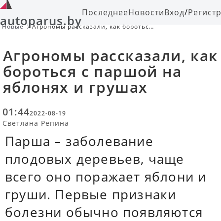
Последнее
Новости
Вход
/
Регист
autoparus.by
Новые
Агрономы рассказали, как бороться
с паршой на яблонях и грушах
Агрономы рассказали, как
бороться с паршой на
яблонях и грушах
01:44
2022-08-19
Светлана Репина
Парша – заболевание
плодовых деревьев, чаще
всего оно поражает яблони и
груши. Первые признаки
болезни обычно появляются