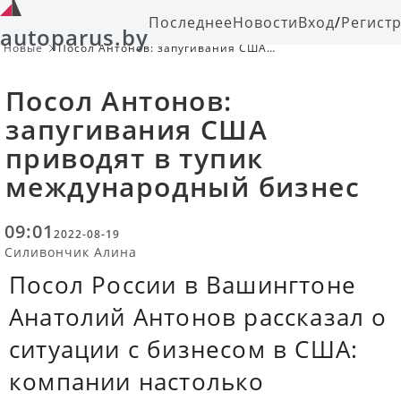
Последнее
Новости
Вход
/
Регист
autoparus.by
Новые
Посол Антонов: запугивания США
приводят в тупик международный
бизнес
Посол Антонов:
запугивания США
приводят в тупик
международный бизнес
09:01
2022-08-19
Силивончик Алина
Посол России в Вашингтоне
Анатолий Антонов рассказал о
ситуации с бизнесом в США:
компании настолько