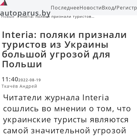
Последнее
Новости
Вход
/
Регист
autoparus.by
Новые
Interia: поляки признали туристов
из Украины большой угрозой для
Польши
Interia: поляки признали
туристов из Украины
большой угрозой для
Польши
11:40
2022-08-19
Ткачёв Андрей
Читатели журнала Interia
сошлись во мнении о том, что
украинские туристы являются
самой значительной угрозой