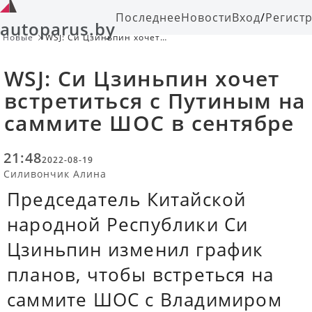
Последнее
Новости
Вход
/
Регист
autoparus.by
Новые
WSJ: Си Цзиньпин хочет
встретиться с Путиным на саммите
ШОС в сентябре
WSJ: Си Цзиньпин хочет
встретиться с Путиным на
саммите ШОС в сентябре
21:48
2022-08-19
Силивончик Алина
Председатель Китайской
народной Республики Си
Цзиньпин изменил график
планов, чтобы встреться на
саммите ШОС с Владимиром