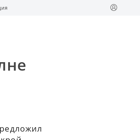
ция
лне
предложил
окрой