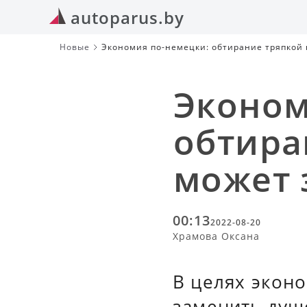
autoparus.by
Новые
Экономия по-немецки: обтирание тряпкой
Эконом
обтира
может 
00:13
2022-08-20
Храмова Оксана
В целях экон
заменить душ