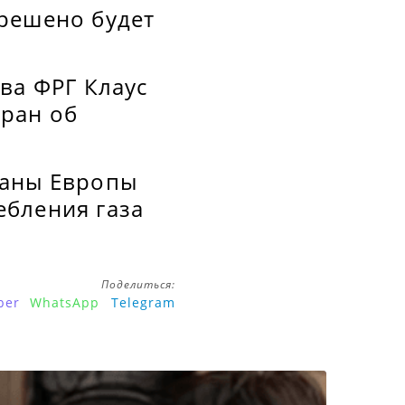
решено будет
ва ФРГ Клаус
тран об
раны Европы
ебления газа
Поделиться:
ber
WhatsApp
Telegram