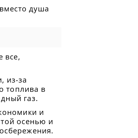
вместо душа
е все,
, из-за
о топлива в
дный газ.
экономики и
этой осенью и
госбережения.