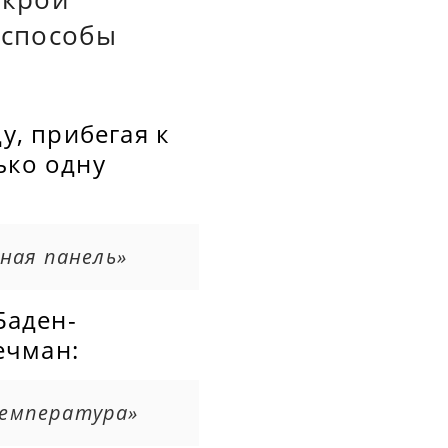
ь способы
у, прибегая к
ько одну
чная панель»
Баден-
ечман:
 температура»