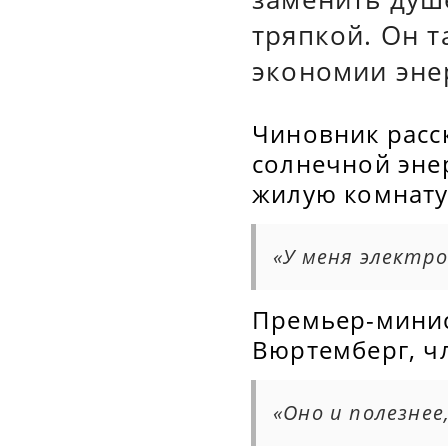
тряпкой. Он т
экономии эне
Чиновник расск
солнечной энер
жилую комнату
«У меня электро
Премьер-минис
Вюртемберг, ч
«Оно и полезнее