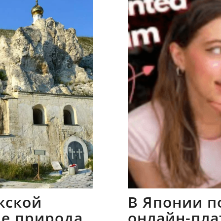
жской
В Японии п
где природа
онлайн-пла