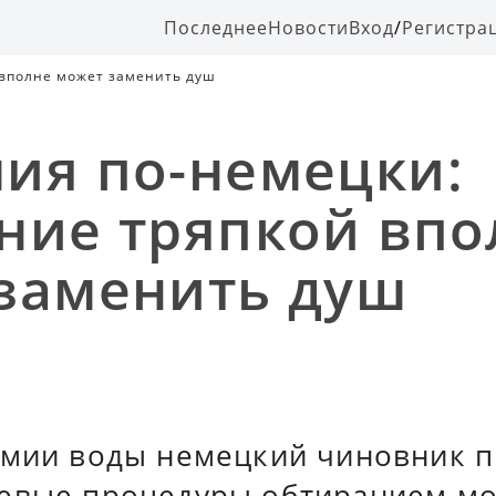
Последнее
Новости
Вход
/
Регистра
 вполне может заменить душ
ия по-немецки:
ние тряпкой впо
заменить душ
омии воды немецкий чиновник 
евые процедуры обтиранием м