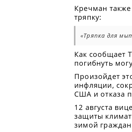
Кречман также
тряпку:
«Тряпка для мы
Как сообщает T
погибнуть могу
Произойдет это
инфляции, сок
США и отказа п
12 августа виц
защиты климата
зимой граждан