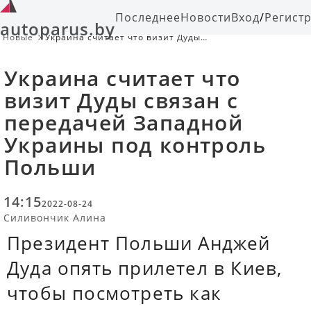
Последнее
Новости
Вход
/
Регист
autoparus.by
Новые
Украина считает что визит Дуды
связан с передачей Западной
Украины под контроль Польши
Украина считает что
визит Дуды связан с
передачей Западной
Украины под контроль
Польши
14:15
2022-08-24
Силивончик Алина
Президент Польши Анджей
Дуда опять прилетел в Киев,
чтобы посмотреть как