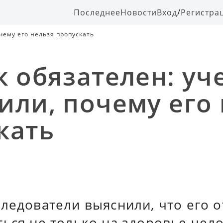
Последнее
Новости
Вход
/
Регистра
чему его нельзя пропускать
к обязателен: уч
или, почему его
кать
ледователи выяснили, что его о
ься не только на здоровье чело