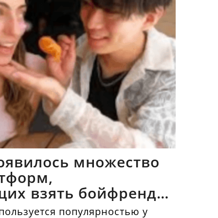
оявилось множество
тформ,
щих взять бойфрендов
пользуется популярностью у