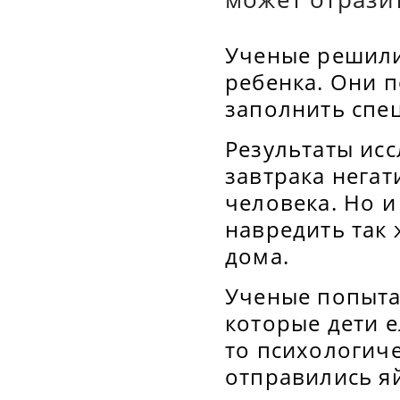
Ученые решили 
ребенка. Они п
заполнить спе
Результаты исс
завтрака нега
человека. Но и
навредить так ж
дома.
Ученые попыта
которые дети 
то психологиче
отправились яй