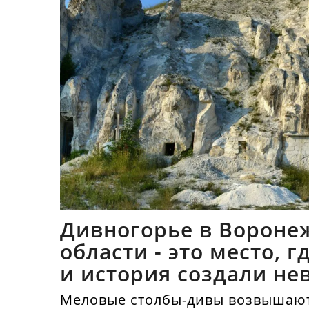
Дивногорье в Вороне
области - это место, 
и история создали не
синтез
Меловые столбы-дивы возвышают