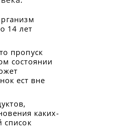
организм
о 14 лет
то пропуск
ком состоянии
может
енок ест вне
уктов,
новения каких-
й список