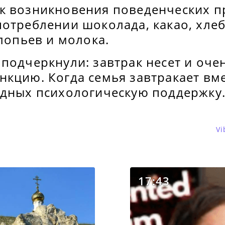
к возникновения поведенческих 
отреблении шоколада, какао, хлеба
хлопьев и молока.
 подчеркнули: завтрак несет и оч
кцию. Когда семья завтракает вме
одных психологическую поддержку
Vi
17:43