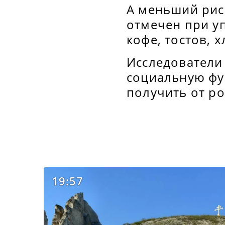
А меньший рис
отмечен при уп
кофе, тостов, 
Исследователи
социальную фун
получить от р
19:57