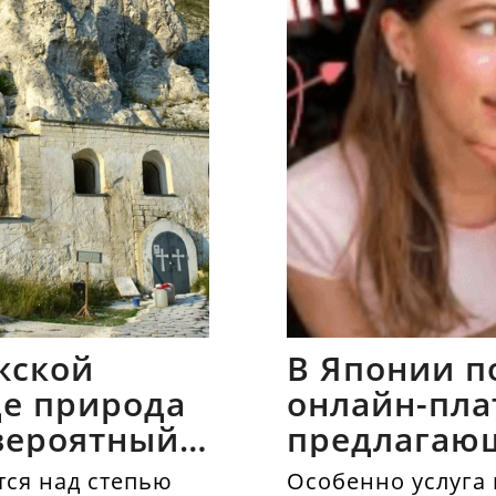
жской
В Японии п
где природа
онлайн-пла
вероятный
предлагаю
напрокат
ся над степью
Особенно услуга 