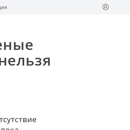
ция
еные
 нельзя
тсутствие
века.