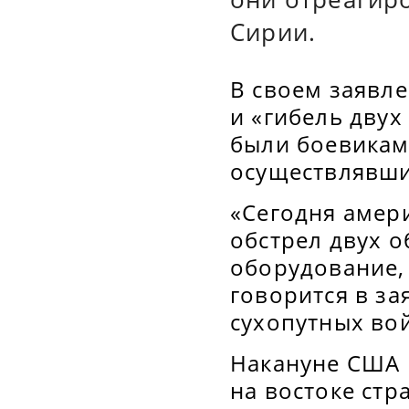
Сирии.
В своем заявл
и «гибель двух
были боевика
осуществлявши
«Сегодня амер
обстрел двух 
оборудование, 
говорится в з
сухопутных во
Накануне США 
на востоке стр