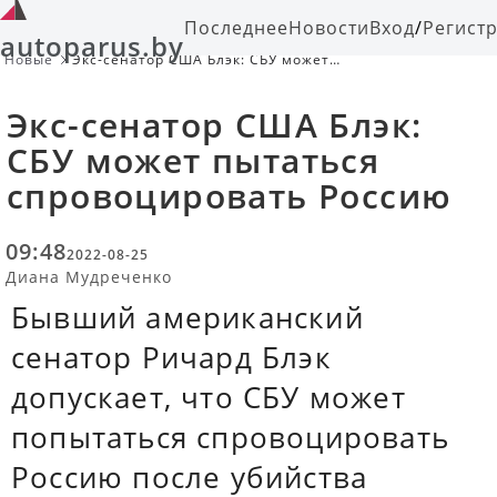
Последнее
Новости
Вход
/
Регист
autoparus.by
Новые
Экс-сенатор США Блэк: СБУ может
пытаться спровоцировать Россию
Экс-сенатор США Блэк:
СБУ может пытаться
спровоцировать Россию
09:48
2022-08-25
Диана Мудреченко
Бывший американский
сенатор Ричард Блэк
допускает, что СБУ может
попытаться спровоцировать
Россию после убийства