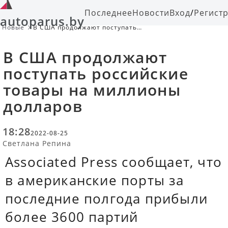
Последнее
Новости
Вход
/
Регист
autoparus.by
Новые
В США продолжают поступать
российские товары на миллионы
долларов
В США продолжают
поступать российские
товары на миллионы
долларов
18:28
2022-08-25
Светлана Репина
Associated Press сообщает, что
в американские порты за
последние полгода прибыли
более 3600 партий