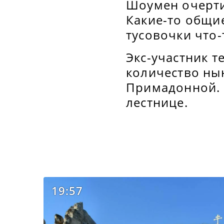
Шоумен очерти
Какие-то общие
тусовочки что-
Экс-участник т
количество ны
Примадонной. 
лестнице.
19:57