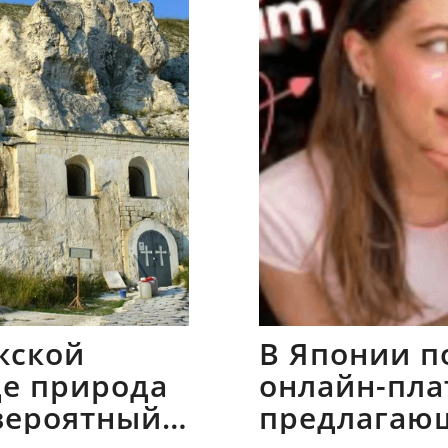
жской
В Японии п
где природа
онлайн-пла
вероятный
предлагаю