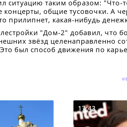
л ситуацию таким образом: "Что-т
 концерты, общие тусовочки. А че
то прилипнет, какая-нибудь денежк
елестройки "Дом-2" добавил, что 
нешних звёзд целенаправленно со
Это был способ движения по карь
Vi
17:43