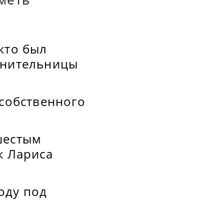
кто был
лнительницы
 собственного
шестым
к Лариса
оду под