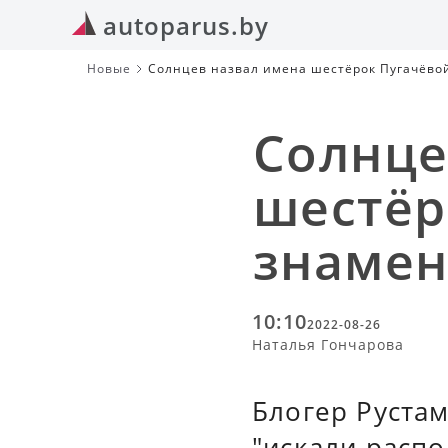
autoparus.by
Новые
Солнцев назвал имена шестёрок Пугачёво
Солнце
шестёр
знамен
10:10
2022-08-26
Наталья Гончарова
Блогер Рустам
"искали расп