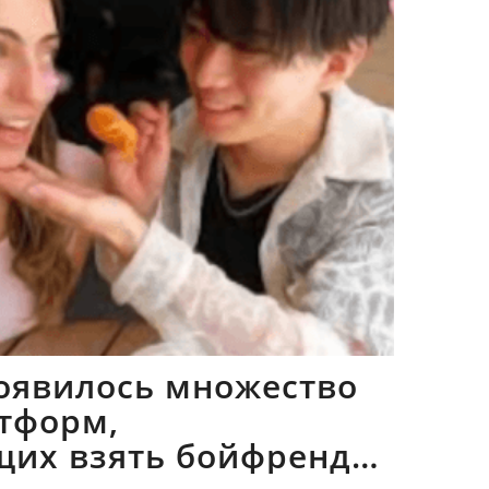
оявилось множество
тформ,
щих взять бойфрендов