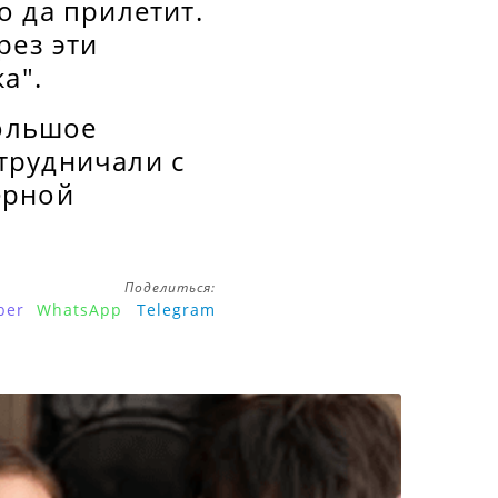
о да прилетит.
рез эти
а".
большое
трудничали с
ерной
Поделиться:
ber
WhatsApp
Telegram