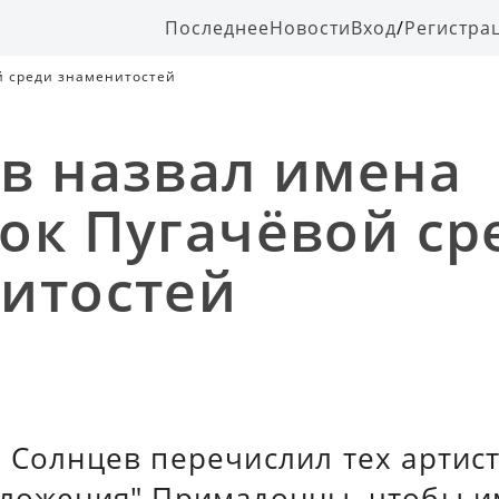
Последнее
Новости
Вход
/
Регистра
й среди знаменитостей
в назвал имена
ок Пугачёвой ср
итостей
 Солнцев перечислил тех артис
оложения" Примадонны, чтобы и