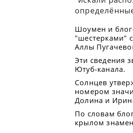
определённые
Шоумен и блоге
"шестерками" 
Аллы Пугачево
Эти сведения з
Ютуб-канала.
Солнцев утвер
номером значил
Долина и Ирин
По словам бло
крылом знамен