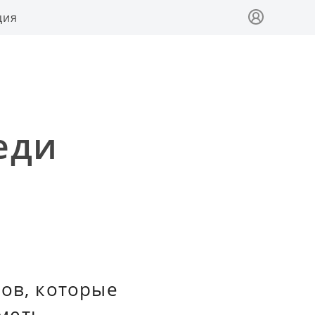
ция
еди
тов, которые
меть