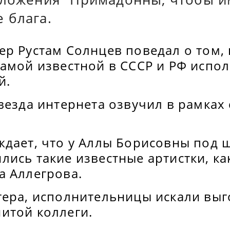
 блага.
р Рустам Солнцев поведал о том, 
самой известной в СССР и РФ испо
й.
везда интернета озвучил в рамках
ждает, что у Аллы Борисовны под 
ись такие известные артистки, ка
а Аллегрова.
гера, исполнительницы искали выг
итой коллеги.