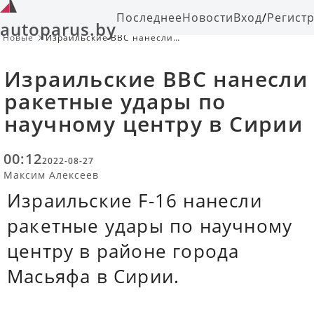
Последнее
Новости
Вход
/
Регист
autoparus.by
Новые
Израильские ВВС нанесли
ракетные удары по научному
центру в Сирии
Израильские ВВС нанесли
ракетные удары по
научному центру в Сирии
00:12
2022-08-27
Максим Алексеев
Израильские F-16 нанесли
ракетные удары по научному
центру в районе города
Масьяфа в Сирии.