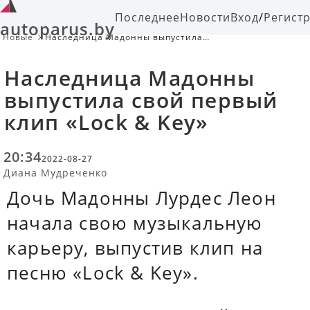
Последнее
Новости
Вход
/
Регист
autoparus.by
Новые
Наследница Мадонны выпустила
свой первый клип «Lock & Key»
Наследница Мадонны
выпустила свой первый
клип «Lock & Key»
20:34
2022-08-27
Диана Мудреченко
Дочь Мадонны Лурдес Леон
начала свою музыкальную
карьеру, выпустив клип на
песню «Lock & Key».