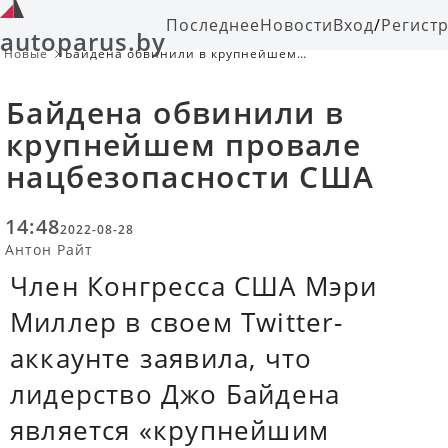
Последнее
Новости
Вход
/
Регист
autoparus.by
Новые
Байдена обвинили в крупнейшем
провале нацбезопасности США
Байдена обвинили в
крупнейшем провале
нацбезопасности США
14:48
2022-08-28
Антон Райт
Член Конгресса США Мэри
Миллер в своем Twitter-
аккаунте заявила, что
лидерство Джо Байдена
является «крупнейшим