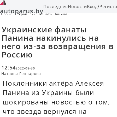
Последнее
Новости
Вход
/
Регист
autoparus.by
Новые
Украинские фанаты Панина
накинулись на него из-за
возвращения в Россию
Украинские фанаты
Панина накинулись на
него из-за возвращения в
Россию
12:54
2022-08-30
Наталья Гончарова
Поклонники актёра Алексея
Панина из Украины были
шокированы новостью о том,
что звезда вернулся на